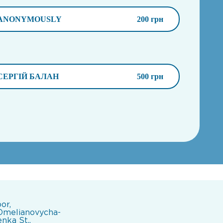
ANONYMOUSLY
200 грн
СЕРГІЙ БАЛАН
500 грн
oor,
Omelianovycha-
nka St.,