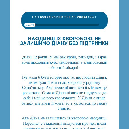
UAH
95975
RAISED OF UAH
79824
GOAL
121 %
НАОДИНЦІ ІЗ ХВОРОБОЮ. НЕ
ЗАЛИШИМО ДІАНУ БЕЗ ПІДТРИМКИ
Діані 12 років. У неї рак крові, рецидив, і зараз
вона проходить курс хіміотерапії в Дніпровській
обласній лікарні.
Тут мала б бути історія про те, що любить Діана,
яким було її життя до хвороби у рідному
Слов’янську. Але немає нікого, хто б міг нам це
розказати. Сама ж Діана нікого не підпускає до
себе і майже весь час мовчить. У Діани є лише
батько, але він в її житті то з’являється, то знову
зникає.
Але Діана не залишилась із хворобою наодинці.
Персонал у відділенні піклується про неї, після
процедур медсестри залишаються з дівчинкою,