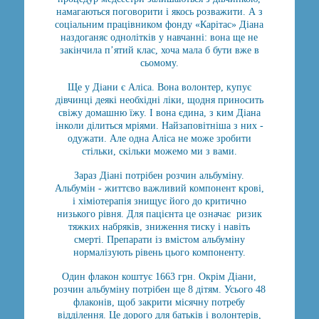
намагаються поговорити і якось розважити. А з
соціальним працівником фонду «Карітас» Діана
наздоганяє однолітків у навчанні: вона ще не
закінчила п’ятий клас, хоча мала б бути вже в
сьомому.
Ще у Діани є Аліса. Вона волонтер, купує
дівчинці деякі необхідні ліки, щодня приносить
свіжу домашню їжу. І вона єдина, з ким Діана
інколи ділиться мріями. Найзаповітніша з них -
одужати. Але одна Аліса не може зробити
стільки, скільки можемо ми з вами.
Зараз Діані потрібен розчин альбуміну.
Альбумін - життєво важливий компонент крові,
і хіміотерапія знищує його до критично
низького рівня. Для пацієнта це означає ризик
тяжких набряків, зниження тиску і навіть
смерті. Препарати із вмістом альбуміну
нормалізують рівень цього компоненту.
Один флакон коштує 1663 грн. Окрім Діани,
розчин альбуміну потрібен ще 8 дітям. Усього 48
флаконів, щоб закрити місячну потребу
відділення. Це дорого для батьків і волонтерів,