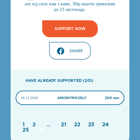
але під силу нам з вами. Збір коштів триватиме
до 23 листопада.
SUPPORT NOW
SHARE
HAVE ALREADY SUPPORTED (201)
16.11.2018
ANONYMOUSLY
200 грн
1
2
...
21
22
23
24
25
26