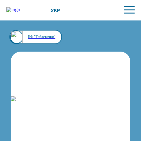
УКР
БФ "Таблеточки"