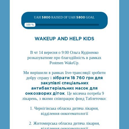
UAH
5800
RAISED OF UAH
5800
GOAL
100 %
WAKEUP AND HELP KIDS
В чт 14 вересня о 9:00 Ольга Кудіненко
розказуватиме про благодійність в рамках
Postmen WakeUp.
Ми вирішили в рамках live-трансляції зробити
зібрати 18 760 грн для
добру справу і
закупівлі спеціальних
антибактеріальних масок для
онкохворих діток
. Це місячна потреба 9
лікарень, з якими співпрацює фонд Таблеточки:
1. Чернігівська обласна дитяча лікарня,
відділення онкогематології
2. Житомирська обласна дитяча лікарня,
відділення онкогематології