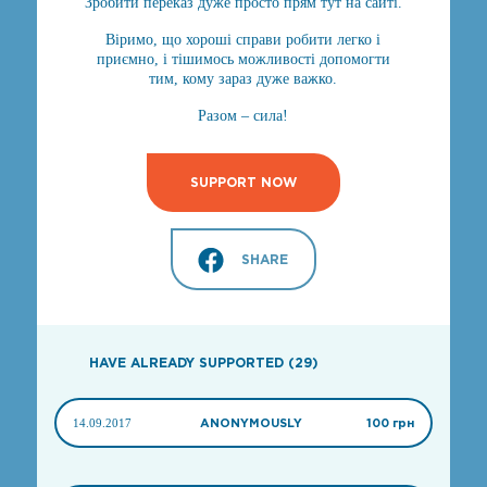
Зробити переказ дуже просто прям тут на сайті.
Віримо, що хороші справи робити легко і
приємно, і тішимось можливості допомогти
тим, кому зараз дуже важко.
Разом – сила!
SUPPORT NOW
SHARE
HAVE ALREADY SUPPORTED (29)
14.09.2017
ANONYMOUSLY
100 грн