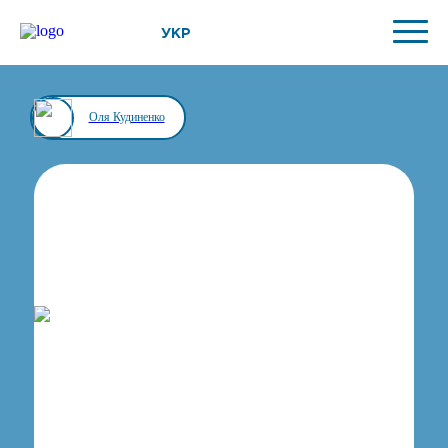
УКР
Оля Кудиненко