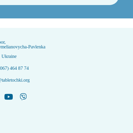
oor,
Omelianovycha-Pavlenka
, Ukraine
067) 464 87 74
tabletochki.org