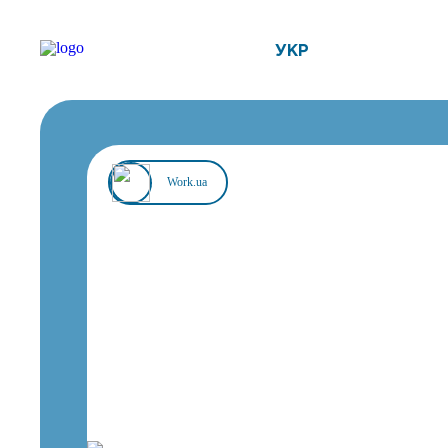
УКР
Work.ua