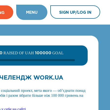
MENU
SIGN UP/LOG IN
NG
0
100000
RAISED OF UAH
GOAL
ЧЕЛЕНДЖ WORK.UA
оціальний проект, мета якого — об’єднати понад
ів і разом зібрати більше ніж 100 000 гривень на
о
у себе на сайті