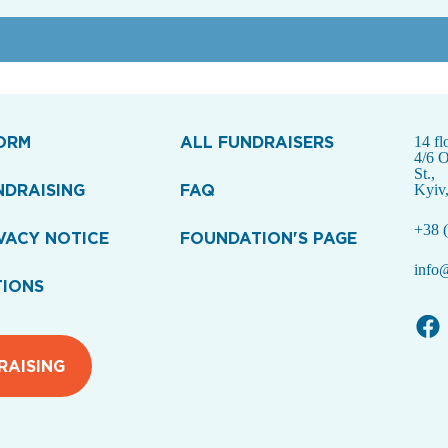
ORM
ALL FUNDRAISERS
14 fl
4/6 
St.,
NDRAISING
FAQ
Kyiv
+38 (
VACY NOTICE
FOUNDATION'S PAGE
info@
TIONS
RAISING