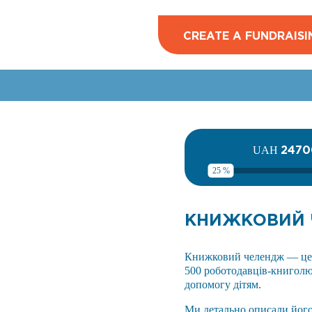
CREATE A FUNDRAISI
2470
UAH
25 %
КНИЖКОВИЙ 
Книжковий челендж — це с
500 роботодавців-книголюб
допомогу дітям.
Ми детально описали йог