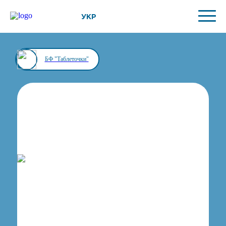
УКР
БФ "Таблеточки"