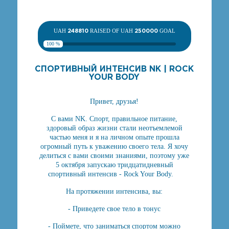
UAH
248810
RAISED OF UAH
250000
GOAL
100 %
СПОРТИВНЫЙ ИНТЕНСИВ NK | ROCK
YOUR BODY
Привет, друзья!
С вами NK. Спорт, правильное питание,
здоровый образ жизни стали неотъемлемой
частью меня и я на личном опыте прошла
огромный путь к уважению своего тела. Я хочу
делиться с вами своими знаниями, поэтому уже
5 октября запускаю тридцатидневный
спортивный интенсив - Rock Your Body. ⠀
На протяжении интенсива, вы:
- Приведете свое тело в тонус
- Поймете, что заниматься спортом можно