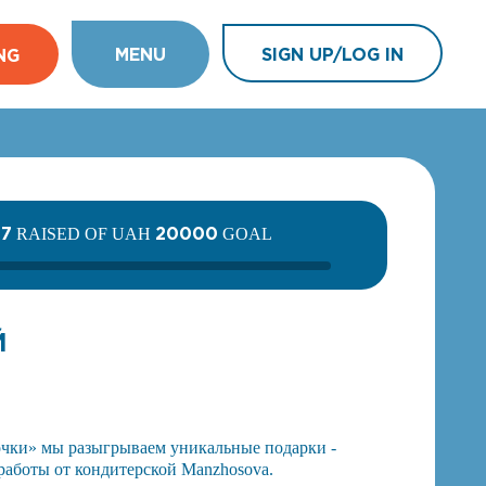
MENU
SIGN UP/LOG IN
NG
47
20000
RAISED OF UAH
GOAL
Й
очки» мы разыгрываем уникальные подарки -
работы от кондитерской Manzhosova.