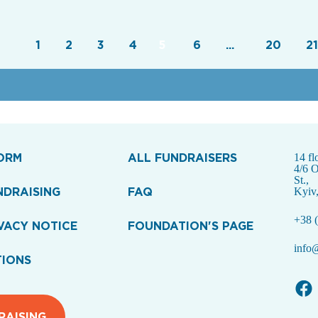
1
2
3
4
5
6
...
20
21
ORM
ALL FUNDRAISERS
14 fl
4/6 
St.,
NDRAISING
FAQ
Kyiv
+38 (
VACY NOTICE
FOUNDATION'S PAGE
info@
TIONS
RAISING