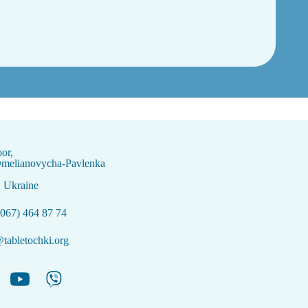
oor,
Omelianovycha-Pavlenka
, Ukraine
067) 464 87 74
tabletochki.org