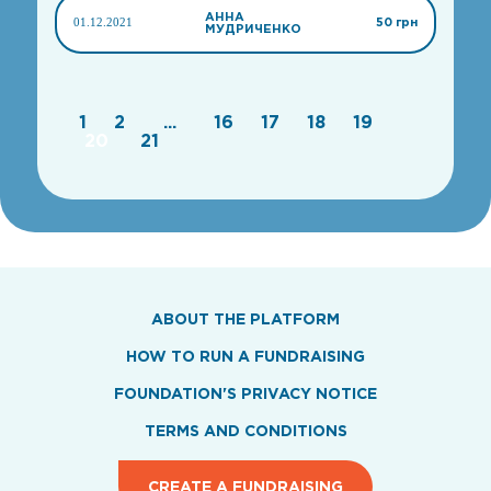
АННА
01.12.2021
50 грн
МУДРИЧЕНКО
1
2
...
16
17
18
19
20
21
ABOUT THE PLATFORM
HOW TO RUN A FUNDRAISING
FOUNDATION'S PRIVACY NOTICE
TERMS AND CONDITIONS
CREATE A FUNDRAISING