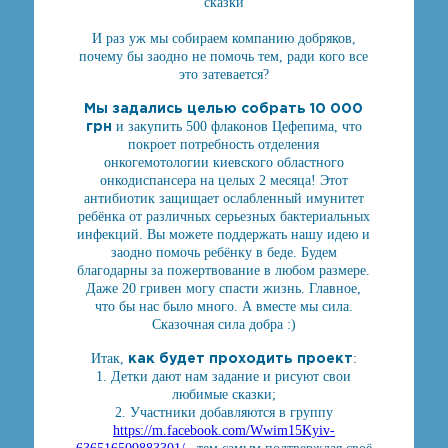
сказки
И раз уж мы собираем компанию добряков,
почему бы заодно не помочь тем, ради кого все
это затевается?
Мы задались целью собрать 10 000
грн
и закупить 500 флаконов Цефепима, что
покроет потребность отделения
онкогемотологии киевского областного
онкодиспансера на целых 2 месяца! Этот
антибиотик защищает ослабленный имунитет
ребёнка от различных серьезных бактериальных
инфекций. Вы можете поддержать нашу идею и
заодно помочь ребёнку в беде. Будем
благодарны за пожертвование в любом размере.
Даже 20 гривен могу спасти жизнь. Главное,
что бы нас было много. А вместе мы сила.
Сказочная сила добра :)
как будет проходить проект
Итак,
:
1. Детки дают нам задание и рисуют свои
любимые сказки;
2. Участники добавляются в группу
https://m.facebook.com/Wwim15Kyiv-