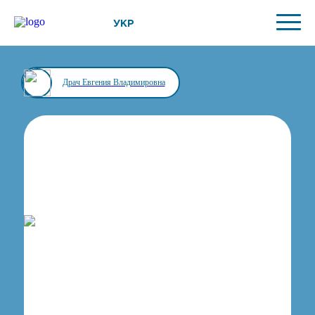
УКР
Драч Евгения Владимировна