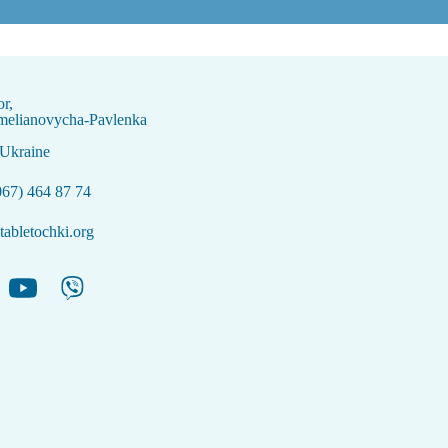
or,
melianovycha-Pavlenka
 Ukraine
067) 464 87 74
abletochki.org