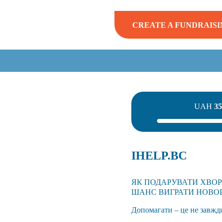
CREATE A FUNDRAISI
UAH
35
IHELP.BC
ЯК ПОДАРУВАТИ ХВОР
ШАНС ВИГРАТИ НОВОР
Допомагати – це не завжди