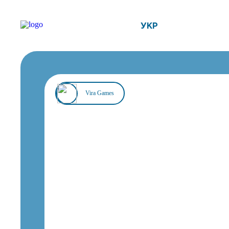
УКР
Vira Games