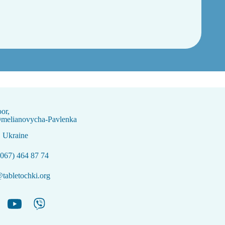
oor,
Omelianovycha-Pavlenka
, Ukraine
067) 464 87 74
tabletochki.org