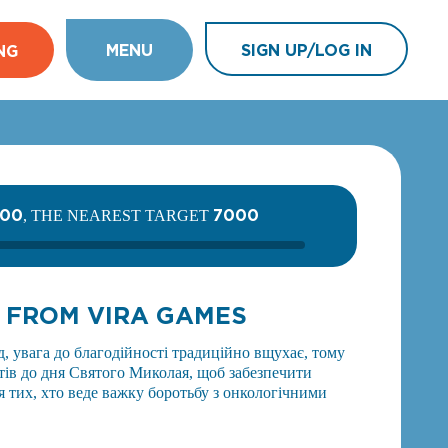
MENU
SIGN UP/LOG IN
NG
500
7000
, THE NEAREST TARGET
S FROM VIRA GAMES
, увага до благодійності традиційно вщухає, тому
тів до дня Святого Миколая, щоб забезпечити
я тих, хто веде важку боротьбу з онкологічними