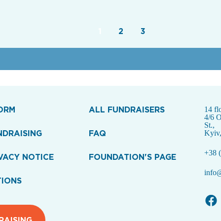
1
2
3
ORM
ALL FUNDRAISERS
14 fl
4/6 
St.,
NDRAISING
FAQ
Kyiv
+38 (
VACY NOTICE
FOUNDATION'S PAGE
info@
TIONS
RAISING