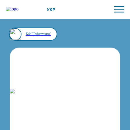
УКР
БФ "Таблеточки"