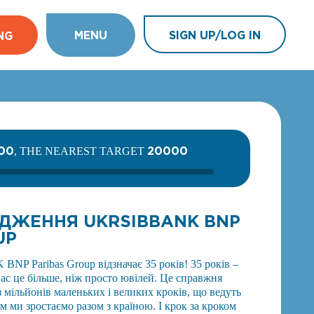
MENU
SIGN UP/LOG IN
NG
00
20000
, THE NEAREST TARGET
ДЖЕННЯ UKRSIBBANK BNP
UP
P Paribas Group відзначає 35 років! 35 років –
ас це більше, ніж просто ювілей. Це справжня
 з мільйонів маленьких і великих кроків, що ведуть
м ми зростаємо разом з країною. І крок за кроком