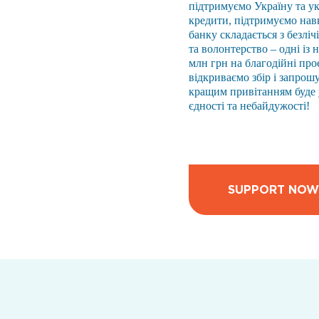
підтримуємо Україну та ук
кредити, підтримуємо навк
банку складається з безліч
та волонтерство – одні із
млн грн на благодійні про
відкриваємо збір і запрош
кращим привітанням буде у
єдності та небайдужості!
SUPPORT NOW