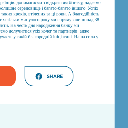
раїнців: допомагаємо з відкриттям бізнесу, надаємо
олишнє середовище і багато-багато іншого. Успіх
і таких кроків, втілених за ці роки. А благодійність
 них: тільки минулого року ми спрямували понад 38
єкти. На честь дня народження банку ми
уємо долучитися усіх колег та партнерів, адже
часть у такій благородній ініціативі. Наша сила у
SHARE