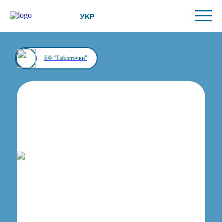
УКР
БФ "Таблеточки"