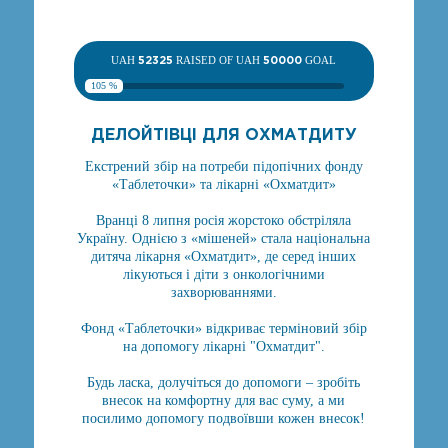
UAH
52325
RAISED OF UAH
50000
GOAL
105 %
ДЕЛОЙТІВЦІ ДЛЯ ОХМАТДИТУ
Екстрений збір на потреби підопічних фонду
«Таблеточки» та лікарні «Охматдит»
Вранці 8 липня росія жорстоко обстріляла
Україну. Однією з «мішеней» стала національна
дитяча лікарня «Охматдит», де серед інших
лікуються і діти з онкологічними
захворюваннями.
Фонд «Таблеточки» відкриває терміновий збір
на допомогу лікарні "Охматдит".
Будь ласка, долучіться до допомоги – зробіть
внесок на комфортну для вас суму, а ми
посилимо допомогу подвоївши кожен внесок!