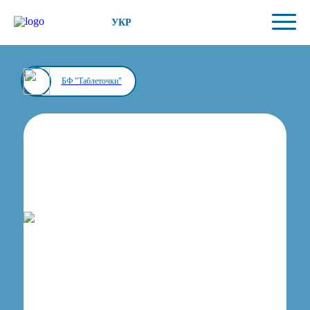
УКР
БФ "Таблеточки"