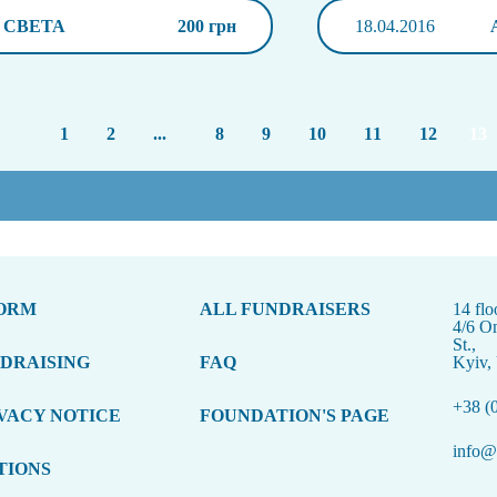
СВЕТА
200 грн
18.04.2016
1
2
...
8
9
10
11
12
13
FORM
ALL FUNDRAISERS
14 flo
4/6 O
St.,
NDRAISING
FAQ
Kyiv,
+38 (
VACY NOTICE
FOUNDATION'S PAGE
info@t
TIONS