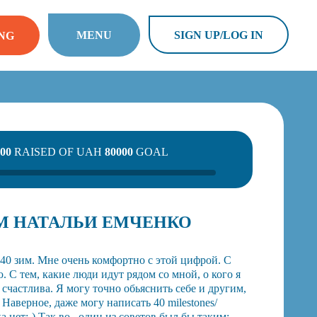
MENU
SIGN UP/LOG IN
NG
00
RAISED OF UAH
80000
GOAL
ЗИМ НАТАЛЬИ ЕМЧЕНКО
 40 зим. Мне очень комфортно с этой цифрой. С
ю. С тем, какие люди идут рядом со мной, о кого я
счастлива. Я могу точно обьяснить себе и другим,
 Наверное, даже могу написать 40 milestones/
а нет:-) Так во , один из советов был бы таким: