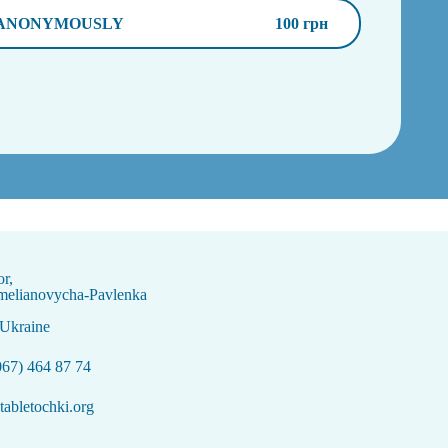
ANONYMOUSLY
100 грн
or,
melianovycha-Pavlenka
 Ukraine
067) 464 87 74
abletochki.org