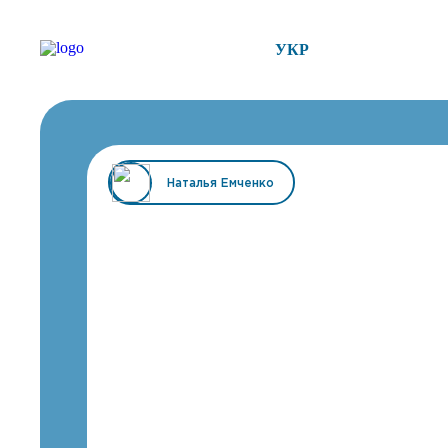
УКР
Наталья Емченко