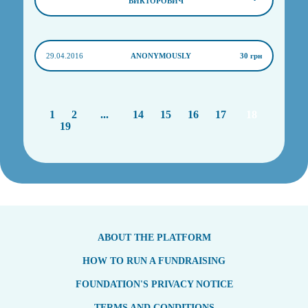
ВИКТОРОВИЧ
29.04.2016
ANONYMOUSLY
30 грн
1
2
...
14
15
16
17
18
19
ABOUT THE PLATFORM
HOW TO RUN A FUNDRAISING
FOUNDATION'S PRIVACY NOTICE
TERMS AND CONDITIONS