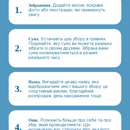
Додайте якісне, яскраве
Зображення.
1.
фото або ілюстрацію, які привернуть
увагу.
Установіть ціль збору в гривнях.
Сума.
Подумайте, яку суму ви можете реально
2.
зібрати зі своїми друзями. Зібрана вами
сума оновлюватиметься в режимі
реального часу.
Вигадайте цікаву назву, яка
Назва.
3.
відображатиме зміст вашого збору: це
спортивний виклик, благодійний
розпродаж, день народження тощо.
Розкажіть більше про себе та про
Опис.
4.
збір, який проводитимете. Що
мотивувало вас створити збір, яка його