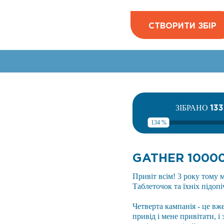
СТВОРИТИ ЗБІР
13
ЗІБРАНО
134 %
GATHER 1000
Привіт всім! 3 року тому 
Таблеточок та їхніх підопі
Четверта кампанія - це вж
привід і мене привітати, 