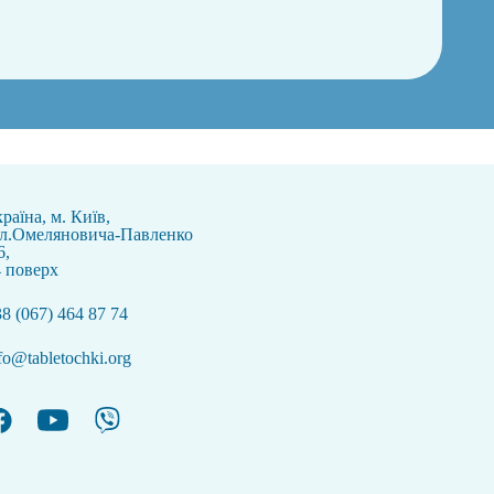
раїна, м. Київ,
ул.Омеляновича-Павленко
6,
 поверх
8 (067) 464 87 74
fo@tabletochki.org