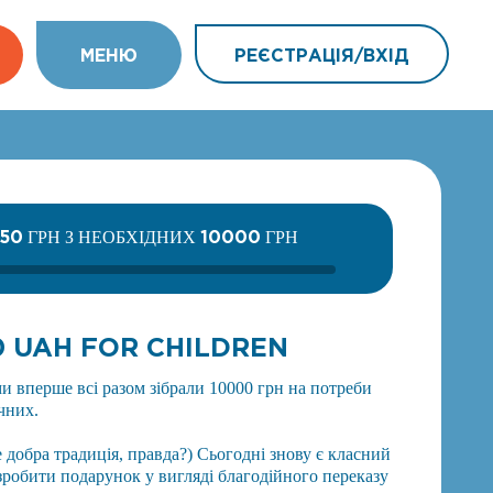
МEНЮ
РЕЄСТРАЦІЯ/ВХIД
350
10000
ГРН З НЕОБХІДНИХ
ГРН
0 UAH FOR CHILDREN
ми вперше всі разом зібрали 10000 грн на потреби
чних.
е добра традиція, правда?) Сьогодні знову є класний
і зробити подарунок у вигляді благодійного переказу