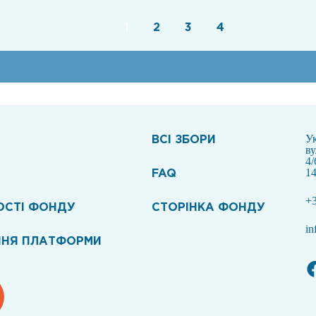
1
2
3
4
ВСI ЗБОРИ
Ук
в
4/
FAQ
14
+3
ОСТІ ФОНДУ
СТОРІНКА ФОНДУ
in
ННЯ ПЛАТФОРМИ