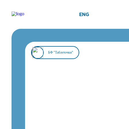
ENG
БФ "Таблеточки"