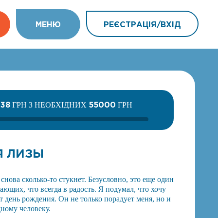
МEНЮ
РЕЄСТРАЦІЯ/ВХIД
138
55000
ГРН З НЕОБХІДНИХ
ГРН
Я ЛИЗЫ
 снова сколько-то стукнет. Безусловно, это еще один
ющих, что всегда в радость. Я подумал, что хочу
 день рождения. Он не только порадует меня, но и
ному человеку.