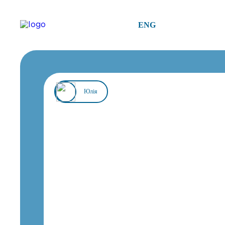
ENG
Юлія