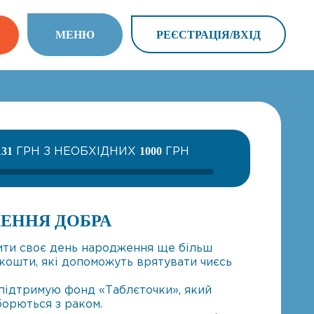
МEНЮ
РЕЄСТРАЦІЯ/ВХIД
ГРН З НЕОБХІДНИХ
ГРН
131
1000
ЕННЯ ДОБРА
бити своє день народження ще більш
кошти, які допоможуть врятувати чиєсь
 підтримую фонд «Таблєточки», який
борються з раком.