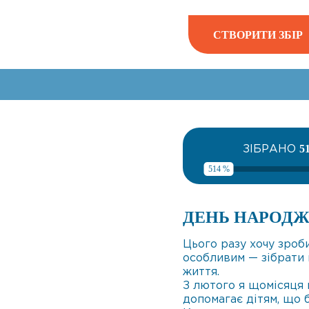
СТВОРИТИ ЗБІР
ЗІБРАНО
5
514 %
ДЕНЬ НАРОДЖ
Цього разу хочу зро
особливим — зібрати 
життя.
З лютого я щомісяця
допомагає дітям, що 