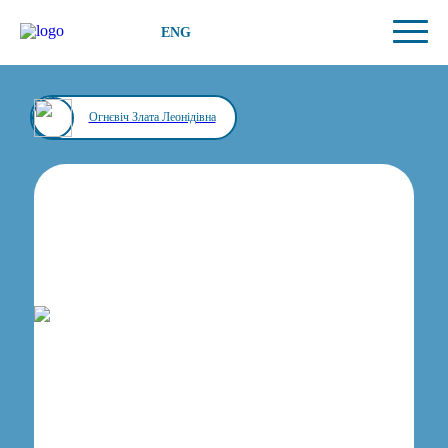
ENG
Огнєвіч Злата Леонідівна