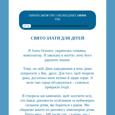
ЗІБРАНО
26150
ГРН З НЕОБХІДНИХ
100000
ГРН
27 %
СВЯТО ЗЛАТИ ДЛЯ ДІТЕЙ
Я Злата Огнєвіч, українська співачка,
композитор. Я закохана в життя і хочу його
дарувати іншим.
Тому, на свій День народження я хочу дещо
попросити у Вас, друзі. Для того, щоб творити
дива, достатньо мати велике й щире серце. А
коли такі серця об'єднуються – стаються
прекрасні події.
Я створила цю кампанію, щоб залучити всіх,
хто бажає допомогти особливим та неймовірно
сильним дітям, які борються з раком. Ми
збираємо кошти на допомогу онкохворим дітям.
Наша мета – 100 тисяч грн, і я вірю, що з