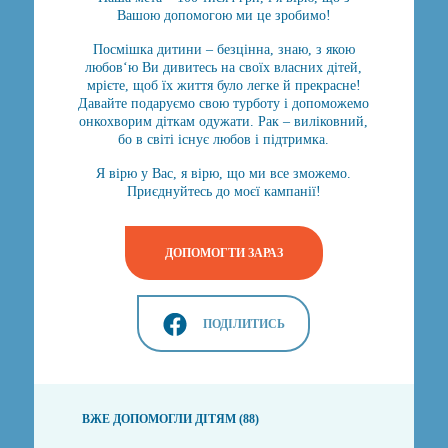
Вашою допомогою ми це зробимо!
Посмішка дитини – безцінна, знаю, з якою
любов‘ю Ви дивитесь на своїх власних дітей,
мрієте, щоб їх життя було легке й прекрасне!
Давайте подаруємо свою турботу і допоможемо
онкохворим діткам одужати. Рак – виліковний,
бо в світі існує любов і підтримка.
Я вірю у Вас, я вірю, що ми все зможемо.
Приєднуйтесь до моєї кампанії!
ДОПОМОГТИ ЗАРАЗ
ПОДІЛИТИСЬ
ВЖЕ ДОПОМОГЛИ ДІТЯМ (88)