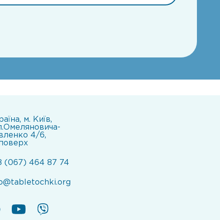
аїна, м. Київ,
л.Омеляновича-
вленко 4/6,
 поверх
8 (067) 464 87 74
fo@tabletochki.org