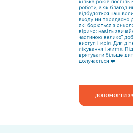
кілька років поспіль
роботи, а як благодій
відбудеться наш вели
входу ми передаємо д
які борються з онкол
віримо: навіть звича
частиною великої доб
виступ і мрія. Для ді
лікування і життя. П
врятувати більше дит
долучається ❤️
ДОПОМОГТИ ЗА