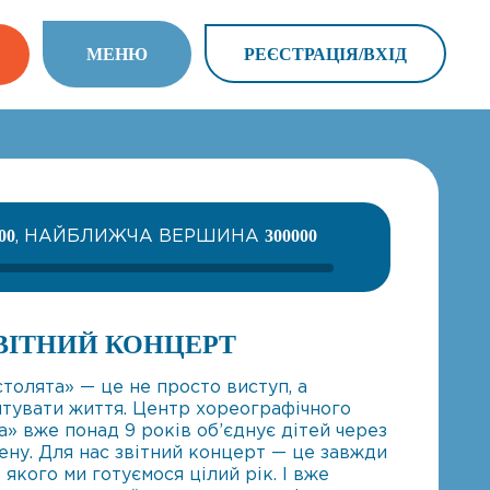
МEНЮ
РЕЄСТРАЦІЯ/ВХIД
, НАЙБЛИЖЧА ВЕРШИНА
00
300000
ВІТНИЙ КОНЦЕРТ
толята» — це не просто виступ, а
ятувати життя. Центр хореографічного
» вже понад 9 років об’єднує дітей через
цену. Для нас звітний концерт — це завжди
якого ми готуємося цілий рік. І вже