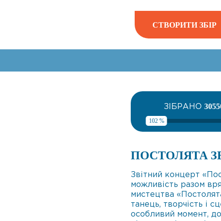
СТВОРИТИ ЗБІР
ЗІБРАНО
3055
102 %
ПОСТОЛЯТА З
Звітний концерт «Пос
можливість разом вр
мистецтва «Постолята
танець, творчість і с
особливий момент, до 