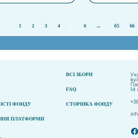
1
2
3
4
5
6
...
65
66
ВСI ЗБОРИ
Укр
ву
Па
FAQ
14
+3
ОСТІ ФОНДУ
СТОРІНКА ФОНДУ
in
ННЯ ПЛАТФОРМИ