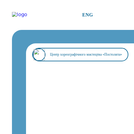
ENG
Центр хореографічного мистецтва «Постолята»