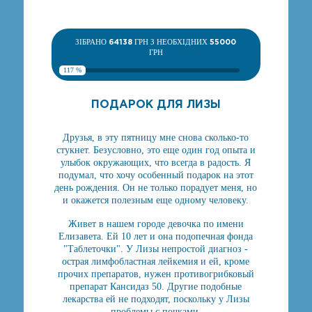
ЗІБРАНО
64138
ГРН З НЕОБХІДНИХ
55000
ГРН
117 %
ПОДАРОК ДЛЯ ЛИЗЫ
Друзья, в эту пятницу мне снова сколько-то
стукнет. Безусловно, это еще один год опыта и
улыбок окружающих, что всегда в радость. Я
подумал, что хочу особенный подарок на этот
день рождения. Он не только порадует меня, но
и окажется полезным еще одному человеку.
Живет в нашем городе девочка по имени
Елизавета. Ей 10 лет и она подопечная фонда
"Таблеточки". У Лизы непростой диагноз -
острая лимфобластная лейкемия и ей, кроме
прочих препаратов, нужен противогрибковый
препарат Кансидаз 50. Другие подобные
лекарства ей не подходят, поскольку у Лизы
проблемы с почками.