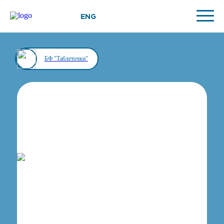
ENG
БФ "Таблеточки"