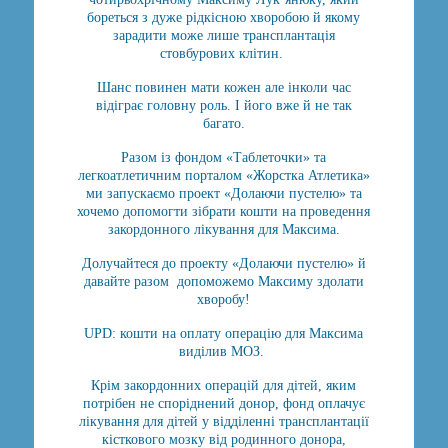
бореться з дуже рідкісною хворобою й якому
зарадити може лише трансплантація
стовбурових клітин.
Шанс повинен мати кожен але інколи час
відіграє головну роль. І його вже й не так
багато.
Разом із фондом «Таблеточки» та
легкоатлетичним порталом «Жорстка Атлетика»
ми запускаємо проект «Долаючи пустелю» та
хочемо допомогти зібрати кошти на проведення
закордонного лікування для Максима.
Долучайтеся до проекту «Долаючи пустелю» й
давайте разом допоможемо Максиму здолати
хворобу!
UPD: кошти на оплату операцію для Максима
виділив МОЗ.
Крім закордонних операцій для дітей, яким
потрібен не споріднений донор, фонд оплачує
лікування для дітей у відділенні трансплантації
кісткового мозку від родинного донора,