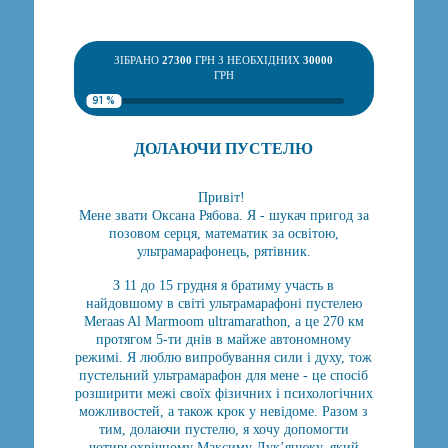
ЗІБРАНО
27300
ГРН З НЕОБХІДНИХ
30000
ГРН
91 %
ДОЛАЮЧИ ПУСТЕЛЮ
Привіт!
Мене звати Оксана Рябова. Я - шукач пригод за
позовом серця, математик за освітою,
ультрамарафонець, рятівник.
З 11 до 15 грудня я братиму участь в
найдовшому в світі ультрамарафоні пустелею
Meraas Al Marmoom ultramarathon, а це 270 км
протягом 5-ти днів в майже автономному
режимі. Я люблю випробування сили і духу, тож
пустельний ультрамарафон для мене - це спосіб
розширити межі своїх фізичних і психологічних
можливостей, а також крок у невідоме. Разом з
тим, долаючи пустелю, я хочу допомогти
чотирьохрічному Максиму Лук’янюку, який