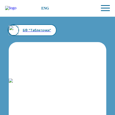
ENG
БФ "Таблеточки"