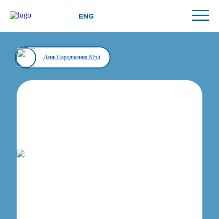
ENG
День Народження Мрії