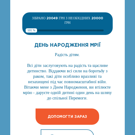
ЗІБРАНО
20049
ГРН З НЕОБХІДНИХ
20000
ГРН
101 %
ДЕНЬ НАРОДЖЕННЯ МРІЇ
Радість дітям.
Всі діти заслуговують на радість та щасливе
дитинство. Віддаючи всі сили на боротьбу з
раком, такі діти особливо вразливі та
незахищені під час повномасштабної війн.
Вітаючи мене з Днем Народження, ви втілюєте
мрію - даруєте одній дитині один день на шляху
до спільної Перемоги.
ДОПОМОГТИ ЗАРАЗ