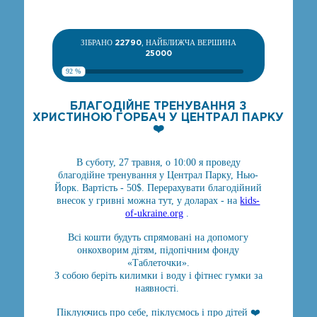
ЗІБРАНО
22790
, НАЙБЛИЖЧА ВЕРШИНА
25000
92 %
БЛАГОДІЙНЕ ТРЕНУВАННЯ З
ХРИСТИНОЮ ГОРБАЧ У ЦЕНТРАЛ ПАРКУ
❤️
В суботу, 27 травня, о 10:00 я проведу
благодійне тренування у Централ Парку, Нью-
Йорк. Вартість - 50$. Перерахувати благодійний
внесок у гривні можна тут, у доларах - на
kids-
of-ukraine.org
.
Всі кошти будуть спрямовані на допомогу
онкохворим дітям, підопічним фонду
«Таблеточки».
З собою беріть килимки і воду і фітнес гумки за
наявності.
Піклуючись про себе, піклуємось і про дітей ❤️