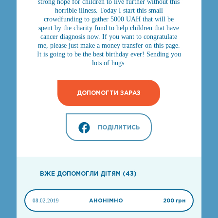
strong hope for children to live further without this
horrible illness. Today I start this small
crowdfunding to gather 5000 UAH that will be
spent by the charity fund to help children that have
cancer diagnosis now. If you want to congratulate
me, please just make a money transfer on this page.
It is going to be the best birthday ever! Sending you
lots of hugs.
ДОПОМОГТИ ЗАРАЗ
ПОДІЛИТИСЬ
ВЖЕ ДОПОМОГЛИ ДІТЯМ (43)
08.02.2019
АНОНІМНО
200 грн