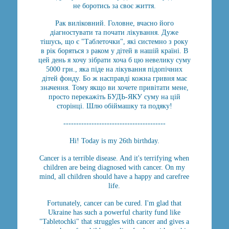
не боротись за своє життя.
Рак виліковний. Головне, вчасно його
діагностувати та почати лікування. Дуже
тішусь, що є "Таблеточки", які системно з року
в рік боряться з раком у дітей в нашій країні. В
цей день я хочу зібрати хоча б цю невелику суму
5000 грн., яка піде на лікування підопічних
дітей фонду. Бо ж насправді кожна гривня має
значення. Тому якщо ви хочете привітати мене,
просто перекажіть БУДЬ-ЯКУ суму на цій
сторінці. Шлю обіймашку та подяку!
----------------------------------------
Hi! Today is my 26th birthday.
Cancer is a terrible disease. And it's terrifying when
children are being diagnosed with cancer. On my
mind, all children should have a happy and carefree
life.
Fortunately, cancer can be cured. I'm glad that
Ukraine has such a powerful charity fund like
"Tabletochki" that struggles with cancer and gives a