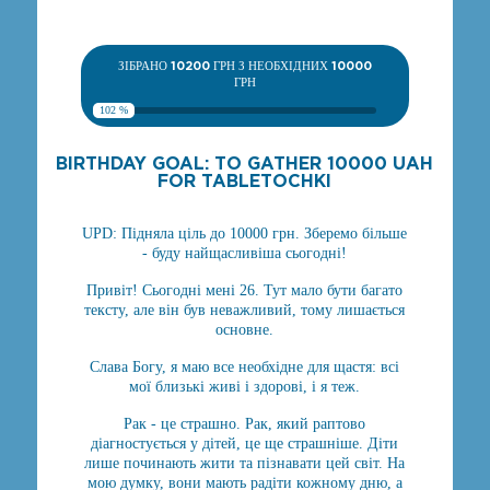
ЗІБРАНО
10200
ГРН З НЕОБХІДНИХ
10000
ГРН
102 %
BIRTHDAY GOAL: TO GATHER 10000 UAH
FOR TABLETOCHKI
UPD: Підняла ціль до 10000 грн. Зберемо більше
- буду найщасливіша сьогодні!
Привіт! Сьогодні мені 26. Тут мало бути багато
тексту, але він був неважливий, тому лишається
основне.
Слава Богу, я маю все необхідне для щастя: всі
мої близькі живі і здорові, і я теж.
Рак - це страшно. Рак, який раптово
діагностується у дітей, це ще страшніше. Діти
лише починають жити та пізнавати цей світ. На
мою думку, вони мають радіти кожному дню, а