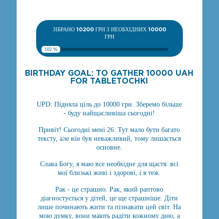
ЗІБРАНО
10200
ГРН З НЕОБХІДНИХ
10000
ГРН
102 %
BIRTHDAY GOAL: TO GATHER 10000 UAH
FOR TABLETOCHKI
UPD: Підняла ціль до 10000 грн. Зберемо більше
- буду найщасливіша сьогодні!
Привіт! Сьогодні мені 26. Тут мало бути багато
тексту, але він був неважливий, тому лишається
основне.
Слава Богу, я маю все необхідне для щастя: всі
мої близькі живі і здорові, і я теж.
Рак - це страшно. Рак, який раптово
діагностується у дітей, це ще страшніше. Діти
лише починають жити та пізнавати цей світ. На
мою думку, вони мають радіти кожному дню, а