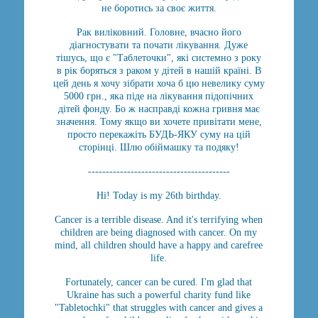
не боротись за своє життя.
Рак виліковний. Головне, вчасно його
діагностувати та почати лікування. Дуже
тішусь, що є "Таблеточки", які системно з року
в рік боряться з раком у дітей в нашій країні. В
цей день я хочу зібрати хоча б цю невелику суму
5000 грн., яка піде на лікування підопічних
дітей фонду. Бо ж насправді кожна гривня має
значення. Тому якщо ви хочете привітати мене,
просто перекажіть БУДЬ-ЯКУ суму на цій
сторінці. Шлю обіймашку та подяку!
----------------------------------------
Hi! Today is my 26th birthday.
Cancer is a terrible disease. And it's terrifying when
children are being diagnosed with cancer. On my
mind, all children should have a happy and carefree
life.
Fortunately, cancer can be cured. I'm glad that
Ukraine has such a powerful charity fund like
"Tabletochki" that struggles with cancer and gives a