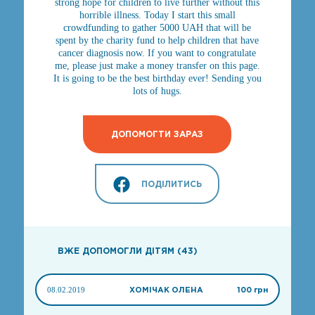
strong hope for children to live further without this
horrible illness. Today I start this small
crowdfunding to gather 5000 UAH that will be
spent by the charity fund to help children that have
cancer diagnosis now. If you want to congratulate
me, please just make a money transfer on this page.
It is going to be the best birthday ever! Sending you
lots of hugs.
ДОПОМОГТИ ЗАРАЗ
ПОДІЛИТИСЬ
ВЖЕ ДОПОМОГЛИ ДІТЯМ (43)
08.02.2019
ХОМІЧАК ОЛЕНА
100 грн