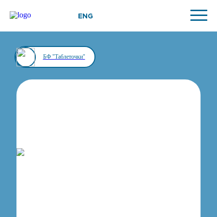
ENG
БФ "Таблеточки"