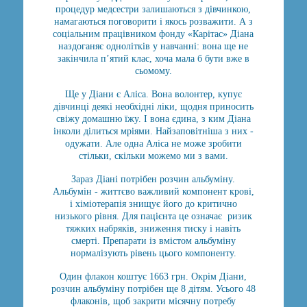
процедур медсестри залишаються з дівчинкою,
намагаються поговорити і якось розважити. А з
соціальним працівником фонду «Карітас» Діана
наздоганяє однолітків у навчанні: вона ще не
закінчила п’ятий клас, хоча мала б бути вже в
сьомому.
Ще у Діани є Аліса. Вона волонтер, купує
дівчинці деякі необхідні ліки, щодня приносить
свіжу домашню їжу. І вона єдина, з ким Діана
інколи ділиться мріями. Найзаповітніша з них -
одужати. Але одна Аліса не може зробити
стільки, скільки можемо ми з вами.
Зараз Діані потрібен розчин альбуміну.
Альбумін - життєво важливий компонент крові,
і хіміотерапія знищує його до критично
низького рівня. Для пацієнта це означає ризик
тяжких набряків, зниження тиску і навіть
смерті. Препарати із вмістом альбуміну
нормалізують рівень цього компоненту.
Один флакон коштує 1663 грн. Окрім Діани,
розчин альбуміну потрібен ще 8 дітям. Усього 48
флаконів, щоб закрити місячну потребу