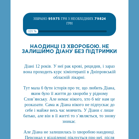
ЗІБРАНО
95975
ГРН З НЕОБХІДНИХ
79824
ГРН
121 %
НАОДИНЦІ ІЗ ХВОРОБОЮ. НЕ
ЗАЛИШИМО ДІАНУ БЕЗ ПІДТРИМКИ
Діані 12 років. У неї рак крові, рецидив, і зараз
вона проходить курс хіміотерапії в Дніпровській
обласній лікарні.
Тут мала б бути історія про те, що любить Діана,
яким було її життя до хвороби у рідному
Слов’янську. Але немає нікого, хто б міг нам це
розказати. Сама ж Діана нікого не підпускає до
себе і майже весь час мовчить. У Діани є лише
батько, але він в її житті то з’являється, то знову
зникає.
Але Діана не залишилась із хворобою наодинці.
Персонал у відділенні піклується про неї, після