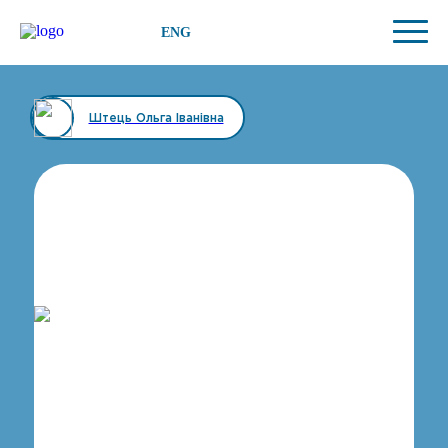
ENG
Штець Ольга Іванівна