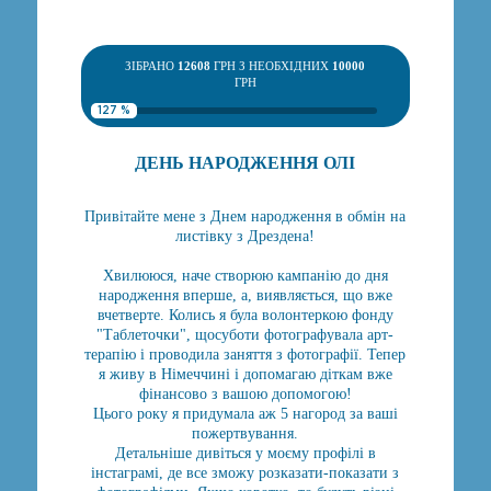
ЗІБРАНО
12608
ГРН З НЕОБХІДНИХ
10000
ГРН
127 %
ДЕНЬ НАРОДЖЕННЯ ОЛІ
Привітайте мене з Днем народження в обмін на
листівку з Дрездена!
Хвилююся, наче створюю кампанію до дня
народження вперше, а, виявляється, що вже
вчетверте. Колись я була волонтеркою фонду
"Таблеточки", щосуботи фотографувала арт-
терапію і проводила заняття з фотографії. Тепер
я живу в Німеччині і допомагаю діткам вже
фінансово з вашою допомогою!
Цього року я придумала аж 5 нагород за ваші
пожертвування.
Детальніше дивіться у моєму профілі в
інстаграмі, де все зможу розказати-показати з