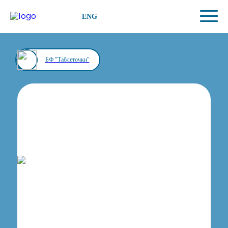
ENG
БФ "Таблеточки"