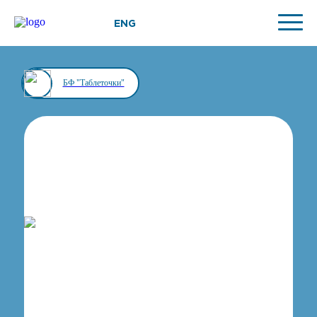
ENG
БФ "Таблеточки"