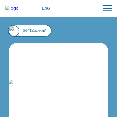
ENG
БФ "Таблеточки"