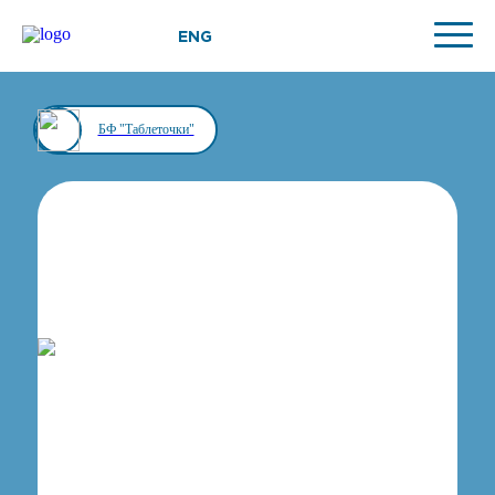
ENG
БФ "Таблеточки"