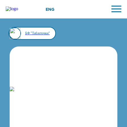
ENG
БФ "Таблеточки"