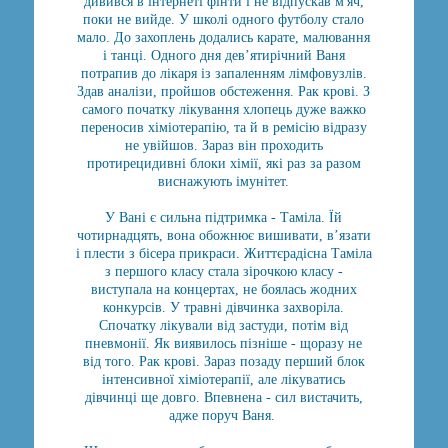
дивився в інтернеті фінти і не відпускав м'яч,
поки не вийде. У школі одного футболу стало
мало. До захоплень додались карате, малювання
і танці. Одного дня дев’ятирічний Ваня
потрапив до лікаря із запаленням лімфовузлів.
Здав аналізи, пройшов обстеження. Рак крові. З
самого початку лікування хлопець дуже важко
переносив хіміотерапію, та й в ремісію відразу
не увійшов. Зараз він проходить
протирецидивні блоки хімії, які раз за разом
виснажують імунітет.
У Вані є сильна підтримка - Таміла. Їй
чотирнадцять, вона обожнює вишивати, в’язати
і плести з бісера прикраси. Життєрадісна Таміла
з першого класу стала зірочкою класу -
виступала на концертах, не боялась жодних
конкурсів. У травні дівчинка захворіла.
Спочатку лікували від застуди, потім від
пневмонії. Як виявилось пізніше - щоразу не
від того. Рак крові. Зараз позаду перший блок
інтенсивної хіміотерапії, але лікуватись
дівчинці ще довго. Впевнена - сил вистачить,
адже поруч Ваня.