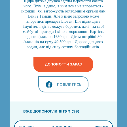
Щира дитяча дружба здатна перемогти багато
чого. Втім, є дещо, з чим вона не впорається -
інфекції, які загрожують ослабленим організмам
Вані і Таміли. Але з цією загрозою може
впоратись препарат Біовен. Він підвищить
імунітет, і діти зможуть боротись далі - за свої
майбутні пригоди і кіно з морозивом. Вартість
одного флакона 1650 грн. Дітям потрібні 30
флаконів на суму 49 500 грн. Дорого для двох
родин, але під силу сотням благодійників.
ДОПОМОГТИ ЗАРАЗ
ПОДІЛИТИСЬ
ВЖЕ ДОПОМОГЛИ ДІТЯМ (99)
03.07.2018
АНОНІМНО
200 грн