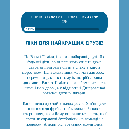
ЗІБРАНО
58700
ГРН З НЕОБХІДНИХ
49500
ГРН
119 %
ЛІКИ ДЛЯ НАЙКРАЩИХ ДРУЗІВ
Це Ваня і Таміла, і вони - найкращі друзі. Як
будь-які діти, вони планують спільні дуже
секретні пригоди і бігти в спеку в кіно з
морозивом. Найважливіший же план для обох -
перемогти рак. І в цьому їм потрібна ваша
допомога. Ваня з Тамілою познайомились не в
школі і не у дворі, а у відділенні Дніпровської
обласної дитячої лікарні.
Ваня - непосидючий з малих років. У п'ять уже
просився до футбольної команди. Чекав з
нетерпінням, коли йому виповниться шість, щоб
грати як справжні футболісти - в команді і з
тренером. А поки ріс, готувався кожен день,