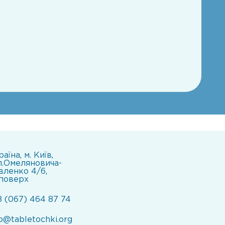
аїна, м. Київ,
л.Омеляновича-
вленко 4/6,
 поверх
8 (067) 464 87 74
fo@tabletochki.org