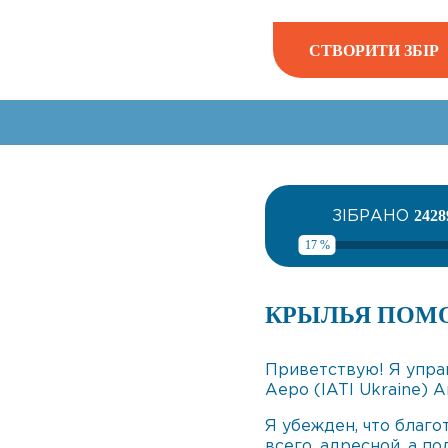
СТВОРИТИ ЗБІР
ЗІБРАНО
2428
17 %
КРЫЛЬЯ ПОМ
Приветствую! Я упр
Аеро (IATI Ukraine) 
Я убежден, что благ
всего, адресной, а по