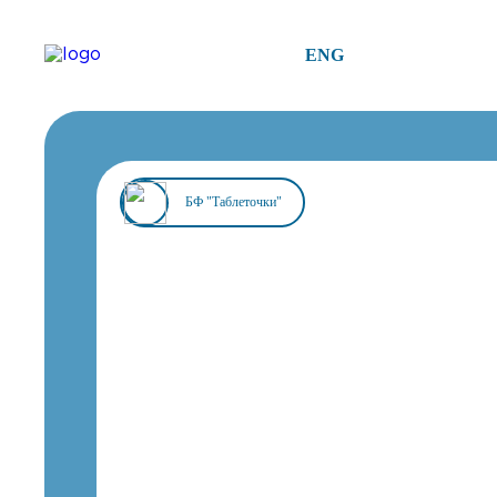
ENG
БФ "Таблеточки"