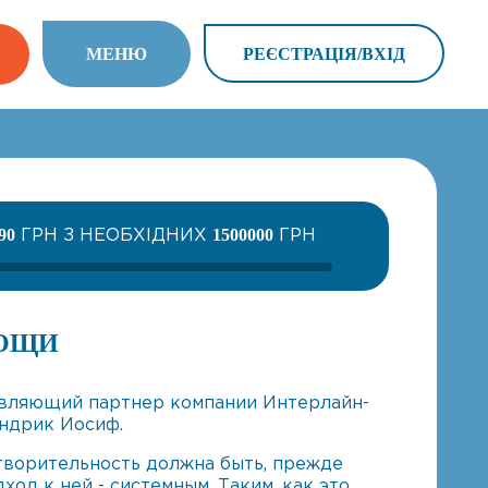
МEНЮ
РЕЄСТРАЦІЯ/ВХIД
ГРН З НЕОБХІДНИХ
ГРН
90
1500000
ОЩИ
авляющий партнер компании Интерлайн-
Андрик Иосиф.
отворительность должна быть, прежде
дход к ней - системным. Таким, как это