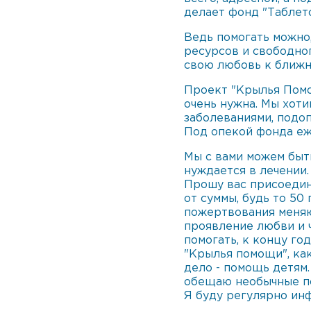
делает фонд "Таблет
Ведь помогать можно
ресурсов и свободно
свою любовь к ближн
Проект "Крылья Помо
очень нужна. Мы хоти
заболеваниями, подо
Под опекой фонда еж
Мы с вами можем быт
нуждается в лечении.
Прошу вас присоедин
от суммы, будь то 50
пожертвования меняю
проявление любви и ч
помогать, к концу го
"Крылья помощи", ка
дело - помощь детям
обещаю необычные по
Я буду регулярно инф