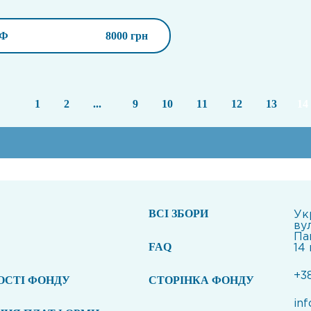
ИФ
8000 грн
1
2
...
9
10
11
12
13
14
ВСI ЗБОРИ
Укр
ву
Па
FAQ
14
+3
ОСТІ ФОНДУ
СТОРІНКА ФОНДУ
in