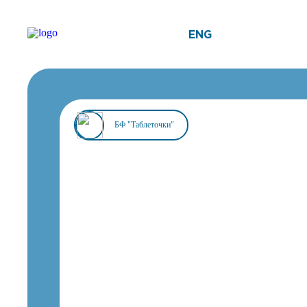
ENG
БФ "Таблеточки"