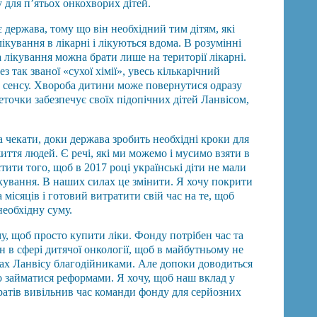
 для п’ятьох онкохворих дітей.
 держава, тому що він необхідний тим дітям, які
ікування в лікарні і лікуються вдома. В розумінні
за лікування можна брати лише на території лікарні.
з так званої «сухої хімії», увесь кількарічний
є сенсу. Хвороба дитини може повернутися одразу
точки забезпечує своїх підопічних дітей Ланвісом,
 чекати, доки держава зробить необхідні кроки для
иття людей. Є речі, які ми можемо і мусимо взяти в
тити того, щоб в 2017 році українські діти не мали
кування. В наших силах це змінити. Я хочу покрити
а місяців і готовий витратити свій час на те, щоб
необхідну суму.
му, щоб просто купити ліки. Фонду потрібен час та
н в сфері дитячої онкології, щоб в майбутньому не
ках Ланвісу благодійниками. Але допоки доводиться
 займатися реформами. Я хочу, щоб наш вклад у
ратів вивільнив час команди фонду для серйозних