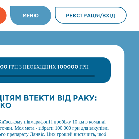
МEНЮ
РЕЄСТРАЦІЯ/ВХIД
000
100000
ГРН З НЕОБХІДНИХ
ГРН
ТЯМ ВТЕКТИ ВІД РАКУ:
НКО
 Київському півмарафоні і пробіжу 10 км в команді
очки. Моя мета - зібрати 100 000 грн для закупівлі
го препарату Ланвіс. Цих грошей вистачить, щоб