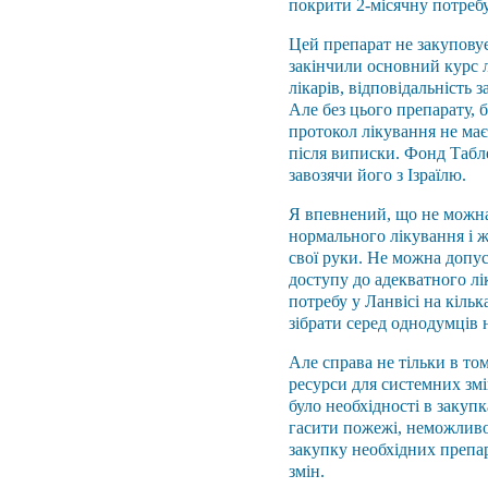
покрити 2-місячну потребу
Цей препарат не закуповує
закінчили основний курс л
лікарів, відповідальність 
Але без цього препарату, бе
протокол лікування не ма
після виписки. Фонд Табле
завозячи його з Ізраїлю.
Я впевнений, що не можна
нормального лікування і ж
свої руки. Не можна допус
доступу до адекватного лі
потребу у Ланвісі на кільк
зібрати серед однодумців 
Але справа не тільки в то
ресурси для системних змі
було необхідності в закуп
гасити пожежі, неможливо
закупку необхідних препа
змін.