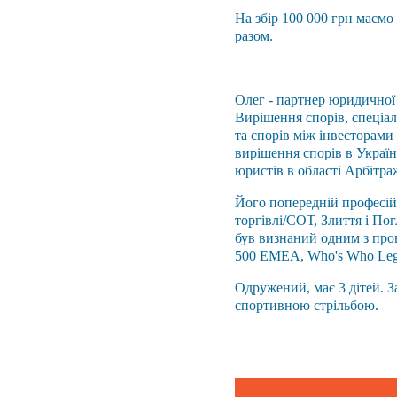
На збір 100 000 грн маєм
разом.
______________
Олег - партнер юридичної
Вирішення спорів, спеціал
та спорів між інвесторами
вирішення спорів в Україн
юристів в області Арбітраж
Його попередній професійн
торгівлі/СОТ, Злиття і По
був визнаний одним з пров
500 EMEA, Who's Who Legal
Одружений, має 3 дітей. З
спортивною стрільбою.