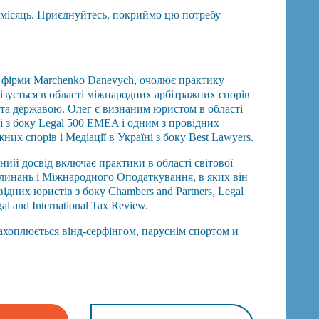
о місяць. Приєднуйтесь, покриймо цю потребу
 фірми Marchenko Danevych, очолює практику
ізується в області міжнародних арбітражних спорів
 та державою. Олег є визнаним юристом в області
і з боку Legal 500 EMEA і одним з провідних
них спорів і Медіації в Україні з боку Best Lawyers.
ий досвід включає практики в області світової
глинань і Міжнародного Оподаткування, в яких він
ідних юристів з боку Chambers and Partners, Legal
 and International Tax Review.
ахоплюється вінд-серфінгом, паруснім спортом и