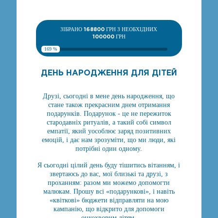
ЗІБРАНО
168800
ГРН З НЕОБХІДНИХ
100000
ГРН
169 %
ДЕНЬ НАРОДЖЕННЯ ДЛЯ ДІТЕЙ
Друзі, сьогодні в мене день народження, що
стане також прекрасним днем отримання
подарунків. Подарунок - це не пережиток
стародавніх ритуалів, а такий собі символ
емпатії, який уособлює заряд позитивних
емоцій, і дає нам зрозуміти, що ми люди, які
потрібні один одному.
Я сьогодні цілий день буду тішитись вітанням, і
звертаюсь до вас, мої близькі та друзі, з
проханням: разом ми можемо допомогти
малюкам. Прошу всі «подарункові», і навіть
«квіткові» бюджети відправляти на мою
кампанію, що відкрито для допомоги
онкохворим дітям.