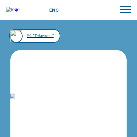
ENG
БФ "Таблеточки"