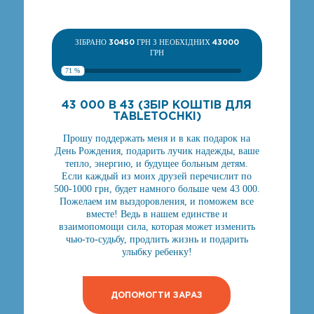
ЗІБРАНО
30450
ГРН З НЕОБХІДНИХ
43000
ГРН
71 %
43 000 В 43 (ЗБІР КОШТІВ ДЛЯ
TABLETOCHKI)
Прошу поддержать меня и в как подарок на
День Рождения, подарить лучик надежды, ваше
тепло, энергию, и будущее больным детям.
Если каждый из моих друзей перечислит по
500-1000 грн, будет намного больше чем 43 000.
Пожелаем им выздоровления, и поможем все
вместе! Ведь в нашем единстве и
взаимопомощи сила, которая может изменить
чью-то-судьбу, продлить жизнь и подарить
улыбку ребенку!
ДОПОМОГТИ ЗАРАЗ