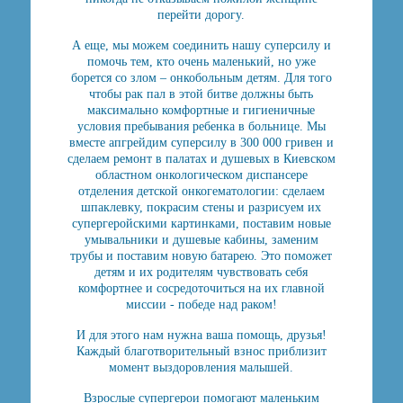
перейти дорогу.
А еще, мы можем соединить нашу суперсилу и
помочь тем, кто очень маленький, но уже
борется со злом – онкобольным детям. Для того
чтобы рак пал в этой битве должны быть
максимально комфортные и гигиеничные
условия пребывания ребенка в больнице. Мы
вместе апгрейдим суперсилу в 300 000 гривен и
сделаем ремонт в палатах и душевых в Киевском
областном онкологическом диспансере
отделения детской онкогематологии: сделаем
шпаклевку, покрасим стены и разрисуем их
супергеройскими картинками, поставим новые
умывальники и душевые кабины, заменим
трубы и поставим новую батарею. Это поможет
детям и их родителям чувствовать себя
комфортнее и сосредоточиться на их главной
миссии - победе над раком!
И для этого нам нужна ваша помощь, друзья!
Каждый благотворительный взнос приблизит
момент выздоровления малышей.
Взрослые супергерои помогают маленьким