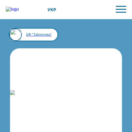
УКР
БФ "Таблеточки"