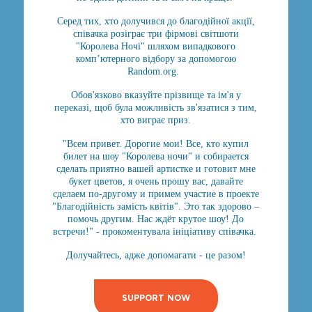
Серед тих, хто долучився до благодійної акції,
співачка розіграє три фірмові світшоти
"Королева Ночі" шляхом випадкового
комп’ютерного відбору за допомогою
Random.org.
Обов'язково вказуйте прізвище та ім'я у
переказі, щоб була можливість зв'язатися з тим,
хто виграє приз.
"Всем привет. Дорогие мои! Все, кто купил
билет на шоу "Королева ночи" и собирается
сделать приятно вашей артистке и готовит мне
букет цветов, я очень прошу вас, давайте
сделаем по-другому и примем участие в проекте
"Благодійність замість квітів". Это так здорово –
помочь другим. Нас ждёт крутое шоу! До
встречи!" - прокоментувала ініціативу співачка.
Долучайтесь, адже допомагати - це разом!
SUPPORT NOW