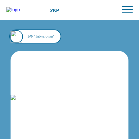
УКР
БФ "Таблеточки"