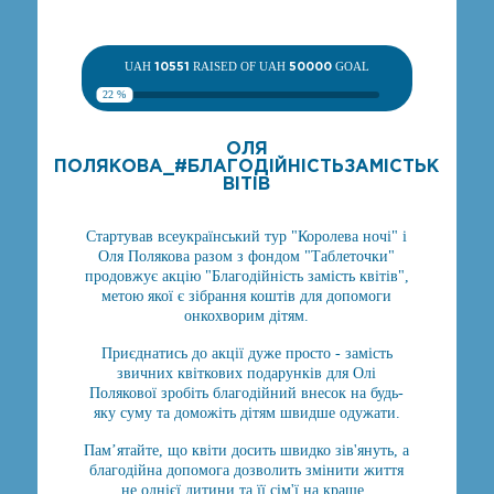
UAH
10551
RAISED OF UAH
50000
GOAL
22 %
ОЛЯ
ПОЛЯКОВА_#БЛАГОДІЙНІСТЬЗАМІСТЬК
ВІТІВ
Стартував всеукраїнський тур "Королева ночі" і
Оля Полякова разом з фондом "Таблеточки"
продовжує акцію "Благодійність замість квітів",
метою якої є зібрання коштів для допомоги
онкохворим дітям.
Приєднатись до акції дуже просто - замість
звичних квіткових подарунків для Олі
Полякової зробіть благодійний внесок на будь-
яку суму та доможіть дітям швидше одужати.
Пам’ятайте, що квіти досить швидко зів'януть, а
благодійна допомога дозволить змінити життя
не однієї дитини та її сім'ї на краще.