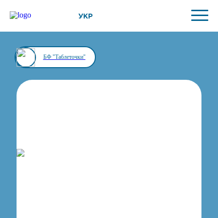
УКР
БФ "Таблеточки"