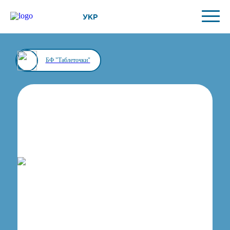
УКР
БФ "Таблеточки"