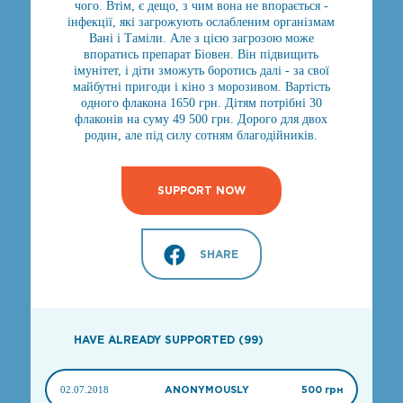
чого. Втім, є дещо, з чим вона не впорається -
інфекції, які загрожують ослабленим організмам
Вані і Таміли. Але з цією загрозою може
впоратись препарат Біовен. Він підвищить
імунітет, і діти зможуть боротись далі - за свої
майбутні пригоди і кіно з морозивом. Вартість
одного флакона 1650 грн. Дітям потрібні 30
флаконів на суму 49 500 грн. Дорого для двох
родин, але під силу сотням благодійників.
SUPPORT NOW
SHARE
HAVE ALREADY SUPPORTED (99)
02.07.2018
ANONYMOUSLY
500 грн