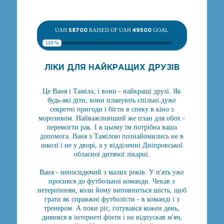
UAH
58700
RAISED OF UAH
49500
GOAL
119 %
ЛІКИ ДЛЯ НАЙКРАЩИХ ДРУЗІВ
Це Ваня і Таміла, і вони - найкращі друзі. Як
будь-які діти, вони планують спільні дуже
секретні пригоди і бігти в спеку в кіно з
морозивом. Найважливіший же план для обох -
перемогти рак. І в цьому їм потрібна ваша
допомога. Ваня з Тамілою познайомились не в
школі і не у дворі, а у відділенні Дніпровської
обласної дитячої лікарні.
Ваня - непосидючий з малих років. У п'ять уже
просився до футбольної команди. Чекав з
нетерпінням, коли йому виповниться шість, щоб
грати як справжні футболісти - в команді і з
тренером. А поки ріс, готувався кожен день,
дивився в інтернеті фінти і не відпускав м'яч,