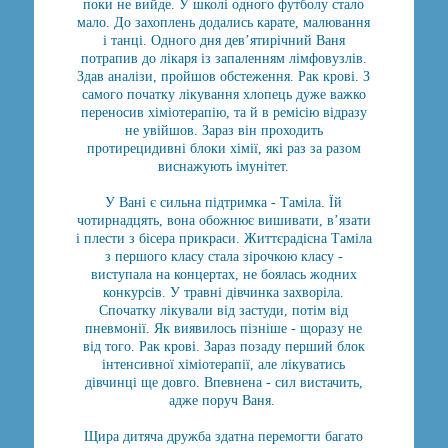
поки не вийде. У школі одного футболу стало
мало. До захоплень додались карате, малювання
і танці. Одного дня дев’ятирічний Ваня
потрапив до лікаря із запаленням лімфовузлів.
Здав аналізи, пройшов обстеження. Рак крові. З
самого початку лікування хлопець дуже важко
переносив хіміотерапію, та й в ремісію відразу
не увійшов. Зараз він проходить
протирецидивні блоки хімії, які раз за разом
виснажують імунітет.
У Вані є сильна підтримка - Таміла. Їй
чотирнадцять, вона обожнює вишивати, в’язати
і плести з бісера прикраси. Життєрадісна Таміла
з першого класу стала зірочкою класу -
виступала на концертах, не боялась жодних
конкурсів. У травні дівчинка захворіла.
Спочатку лікували від застуди, потім від
пневмонії. Як виявилось пізніше - щоразу не
від того. Рак крові. Зараз позаду перший блок
інтенсивної хіміотерапії, але лікуватись
дівчинці ще довго. Впевнена - сил вистачить,
адже поруч Ваня.
Щира дитяча дружба здатна перемогти багато