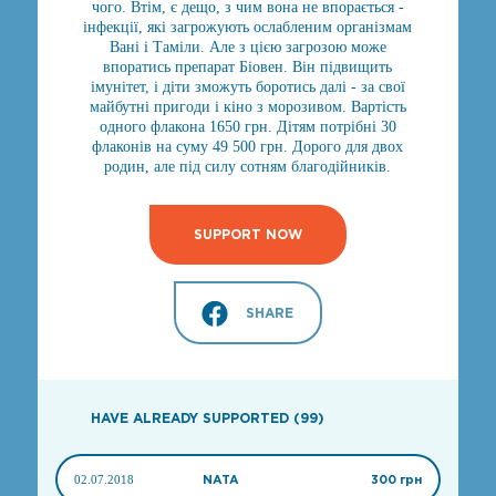
чого. Втім, є дещо, з чим вона не впорається -
інфекції, які загрожують ослабленим організмам
Вані і Таміли. Але з цією загрозою може
впоратись препарат Біовен. Він підвищить
імунітет, і діти зможуть боротись далі - за свої
майбутні пригоди і кіно з морозивом. Вартість
одного флакона 1650 грн. Дітям потрібні 30
флаконів на суму 49 500 грн. Дорого для двох
родин, але під силу сотням благодійників.
SUPPORT NOW
SHARE
HAVE ALREADY SUPPORTED (99)
02.07.2018
NATA
300 грн