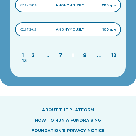
02.07.2018
ANONYMOUSLY
200 грн
02.07.2018
ANONYMOUSLY
100 грн
1
2
...
7
8
9
...
12
13
ABOUT THE PLATFORM
HOW TO RUN A FUNDRAISING
FOUNDATION'S PRIVACY NOTICE