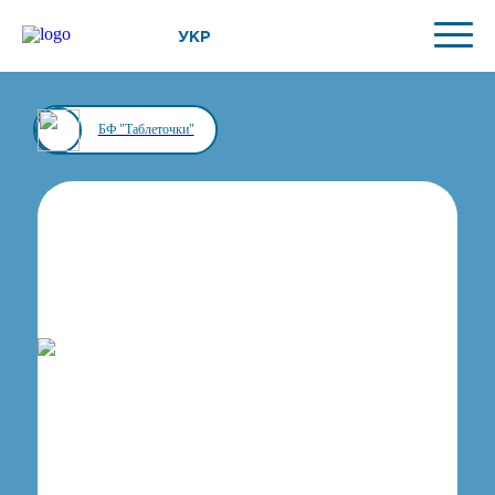
УКР
БФ "Таблеточки"