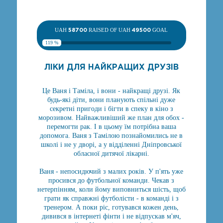
UAH
58700
RAISED OF UAH
49500
GOAL
119 %
ЛІКИ ДЛЯ НАЙКРАЩИХ ДРУЗІВ
Це Ваня і Таміла, і вони - найкращі друзі. Як
будь-які діти, вони планують спільні дуже
секретні пригоди і бігти в спеку в кіно з
морозивом. Найважливіший же план для обох -
перемогти рак. І в цьому їм потрібна ваша
допомога. Ваня з Тамілою познайомились не в
школі і не у дворі, а у відділенні Дніпровської
обласної дитячої лікарні.
Ваня - непосидючий з малих років. У п'ять уже
просився до футбольної команди. Чекав з
нетерпінням, коли йому виповниться шість, щоб
грати як справжні футболісти - в команді і з
тренером. А поки ріс, готувався кожен день,
дивився в інтернеті фінти і не відпускав м'яч,