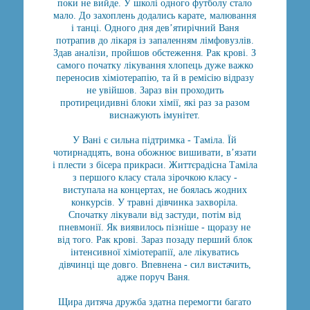
поки не вийде. У школі одного футболу стало
мало. До захоплень додались карате, малювання
і танці. Одного дня дев’ятирічний Ваня
потрапив до лікаря із запаленням лімфовузлів.
Здав аналізи, пройшов обстеження. Рак крові. З
самого початку лікування хлопець дуже важко
переносив хіміотерапію, та й в ремісію відразу
не увійшов. Зараз він проходить
протирецидивні блоки хімії, які раз за разом
виснажують імунітет.
У Вані є сильна підтримка - Таміла. Їй
чотирнадцять, вона обожнює вишивати, в’язати
і плести з бісера прикраси. Життєрадісна Таміла
з першого класу стала зірочкою класу -
виступала на концертах, не боялась жодних
конкурсів. У травні дівчинка захворіла.
Спочатку лікували від застуди, потім від
пневмонії. Як виявилось пізніше - щоразу не
від того. Рак крові. Зараз позаду перший блок
інтенсивної хіміотерапії, але лікуватись
дівчинці ще довго. Впевнена - сил вистачить,
адже поруч Ваня.
Щира дитяча дружба здатна перемогти багато