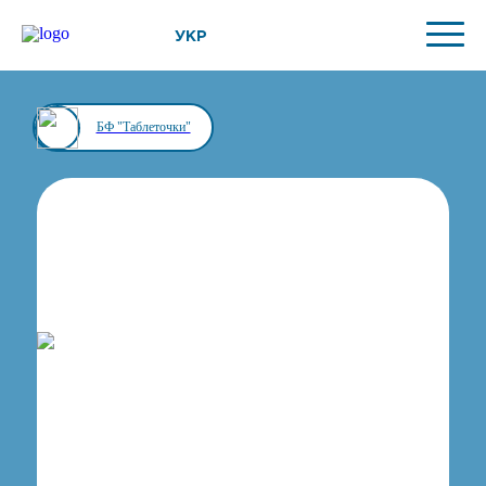
УКР
БФ "Таблеточки"