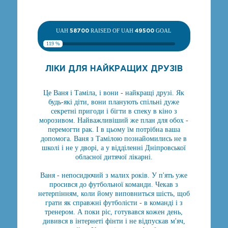
UAH
58700
RAISED OF UAH
49500
GOAL
119 %
ЛІКИ ДЛЯ НАЙКРАЩИХ ДРУЗІВ
Це Ваня і Таміла, і вони - найкращі друзі. Як
будь-які діти, вони планують спільні дуже
секретні пригоди і бігти в спеку в кіно з
морозивом. Найважливіший же план для обох -
перемогти рак. І в цьому їм потрібна ваша
допомога. Ваня з Тамілою познайомились не в
школі і не у дворі, а у відділенні Дніпровської
обласної дитячої лікарні.
Ваня - непосидючий з малих років. У п'ять уже
просився до футбольної команди. Чекав з
нетерпінням, коли йому виповниться шість, щоб
грати як справжні футболісти - в команді і з
тренером. А поки ріс, готувався кожен день,
дивився в інтернеті фінти і не відпускав м'яч,