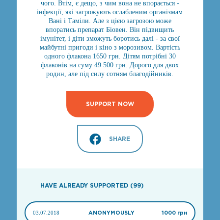
чого. Втім, є дещо, з чим вона не впорається -
інфекції, які загрожують ослабленим організмам
Вані і Таміли. Але з цією загрозою може
впоратись препарат Біовен. Він підвищить
імунітет, і діти зможуть боротись далі - за свої
майбутні пригоди і кіно з морозивом. Вартість
одного флакона 1650 грн. Дітям потрібні 30
флаконів на суму 49 500 грн. Дорого для двох
родин, але під силу сотням благодійників.
SUPPORT NOW
SHARE
HAVE ALREADY SUPPORTED (99)
03.07.2018
ANONYMOUSLY
1000 грн