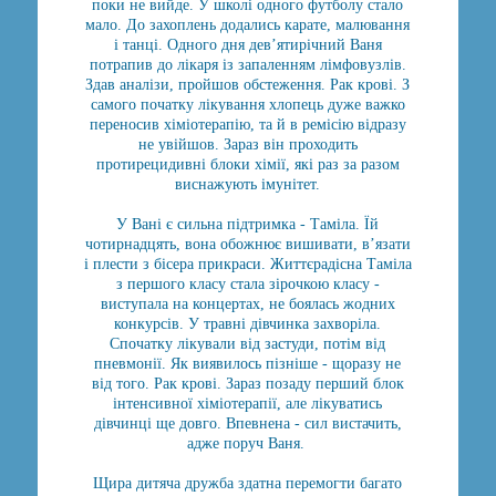
поки не вийде. У школі одного футболу стало
мало. До захоплень додались карате, малювання
і танці. Одного дня дев’ятирічний Ваня
потрапив до лікаря із запаленням лімфовузлів.
Здав аналізи, пройшов обстеження. Рак крові. З
самого початку лікування хлопець дуже важко
переносив хіміотерапію, та й в ремісію відразу
не увійшов. Зараз він проходить
протирецидивні блоки хімії, які раз за разом
виснажують імунітет.
У Вані є сильна підтримка - Таміла. Їй
чотирнадцять, вона обожнює вишивати, в’язати
і плести з бісера прикраси. Життєрадісна Таміла
з першого класу стала зірочкою класу -
виступала на концертах, не боялась жодних
конкурсів. У травні дівчинка захворіла.
Спочатку лікували від застуди, потім від
пневмонії. Як виявилось пізніше - щоразу не
від того. Рак крові. Зараз позаду перший блок
інтенсивної хіміотерапії, але лікуватись
дівчинці ще довго. Впевнена - сил вистачить,
адже поруч Ваня.
Щира дитяча дружба здатна перемогти багато