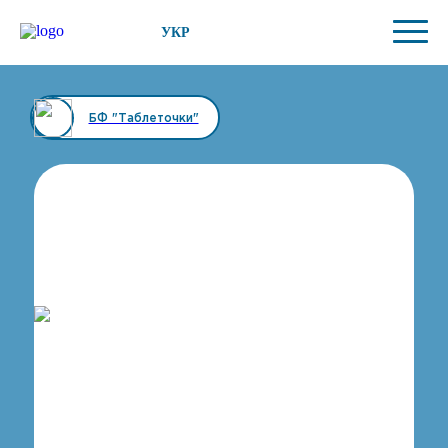
УКР
БФ "Таблеточки"