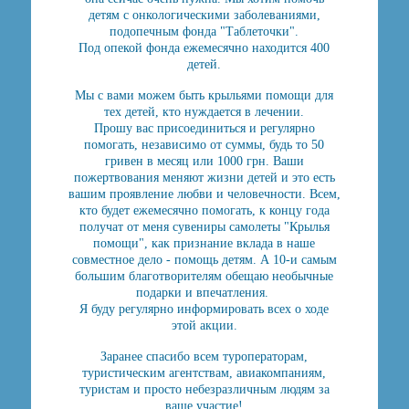
детям с онкологическими заболеваниями,
подопечным фонда "Таблеточки".
Под опекой фонда ежемесячно находится 400
детей.
Мы с вами можем быть крыльями помощи для
тех детей, кто нуждается в лечении.
Прошу вас присоединиться и регулярно
помогать, независимо от суммы, будь то 50
гривен в месяц или 1000 грн. Ваши
пожертвования меняют жизни детей и это есть
вашим проявление любви и человечности. Всем,
кто будет ежемесячно помогать, к концу года
получат от меня сувениры самолеты "Крылья
помощи", как признание вклада в наше
совместное дело - помощь детям. А 10-и самым
большим благотворителям обещаю необычные
подарки и впечатления.
Я буду регулярно информировать всех о ходе
этой акции.
Заранее спасибо всем туроператорам,
туристическим агентствам, авиакомпаниям,
туристам и просто небезразличным людям за
ваше участие!