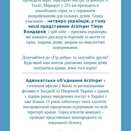
проходить через територію Австрії та фінішує в
Італії. Маршрут у 255 км проходить в
альпійських горах та є справжнім
випробуванням для сильних духом. Серед
четверо українців, у тому
учасників –
числі представник Arzinger Тімур
Бондарєв
, і цей забіг – присвята українцям,
які кожного дня ведуть боротьбу за життя та
мрію, зокрема дітям, хворим на онкологічні
захворювання.
Долучайтеся до «Гір добра» та залучайте друзів!
Будь-який ваш внесок допоможе хворим дітям
почуватися краще, воно того варте!
Адвокатське об’єднання Arzinger
з
головним офісом у Києві та регіональними
філіями в Західній та Південній Україні є одним
з лідерів ринку юридичних послуг в Україні і
вже більше 15 років забезпечує своїх клієнтів
високоякісною юридичною підтримкою по всій
території країни. Серед клієнтів компанії –
провідні представники міжнародного та
локального бізнесу.