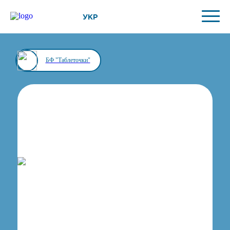
УКР
БФ "Таблеточки"