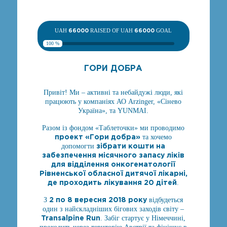
UAH
66000
RAISED OF UAH
66000
GOAL
100 %
ГОРИ ДОБРА
Привіт! Ми – активні та небайдужі люди, які
працюють у компаніях АО Arzinger, «Сінево
Україна», та YUNMAI.
Разом із фондом «Таблеточки» ми проводимо
проект «Гори добра»
та хочемо
зібрати кошти на
допомогти
забезпечення місячного запасу ліків
для відділення онкогематології
Рівненської обласної дитячої лікарні,
де проходить лікування 20 дітей
.
2 по 8 вересня 2018 року
З
відбудеться
один з найскладніших бігових заходів світу –
Transalpine Run
. Забіг стартує у Німеччині,