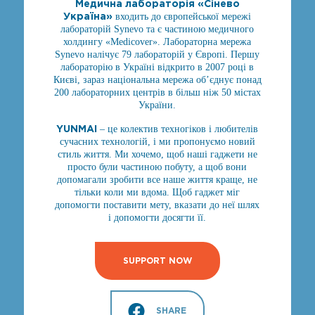
Медична лабораторія «Сінево
Україна»
входить до європейської мережі
лабораторій Synevo та є частиною медичного
холдингу «Medicover». Лабораторна мережа
Synevo налічує 79 лабораторій у Європі. Першу
лабораторію в Україні відкрито в 2007 році в
Києві, зараз національна мережа об’єднує понад
200 лабораторних центрів в більш ніж 50 містах
України.
YUNMAI
– це колектив техногіков і любителів
сучасних технологій, і ми пропонуємо новий
стиль життя. Ми хочемо, щоб наші гаджети не
просто були частиною побуту, а щоб вони
допомагали зробити все наше життя краще, не
тільки коли ми вдома. Щоб гаджет міг
допомогти поставити мету, вказати до неї шлях
і допомогти досягти її.
SUPPORT NOW
SHARE