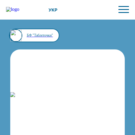
УКР
БФ "Таблеточки"