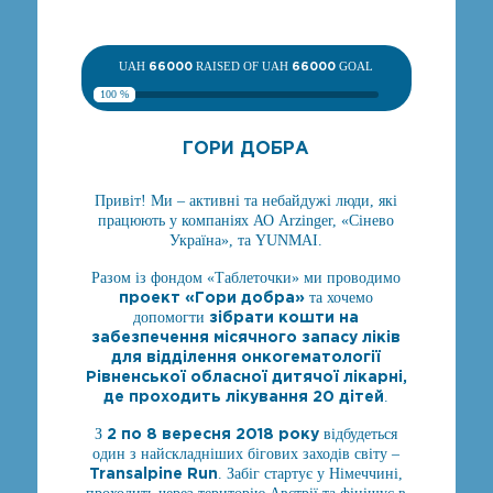
UAH
66000
RAISED OF UAH
66000
GOAL
100 %
ГОРИ ДОБРА
Привіт! Ми – активні та небайдужі люди, які
працюють у компаніях АО Arzinger, «Сінево
Україна», та YUNMAI.
Разом із фондом «Таблеточки» ми проводимо
проект «Гори добра»
та хочемо
зібрати кошти на
допомогти
забезпечення місячного запасу ліків
для відділення онкогематології
Рівненської обласної дитячої лікарні,
де проходить лікування 20 дітей
.
2 по 8 вересня 2018 року
З
відбудеться
один з найскладніших бігових заходів світу –
Transalpine Run
. Забіг стартує у Німеччині,