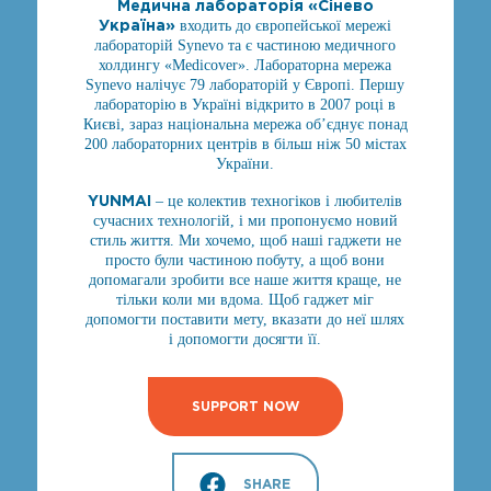
Медична лабораторія «Сінево
Україна»
входить до європейської мережі
лабораторій Synevo та є частиною медичного
холдингу «Medicover». Лабораторна мережа
Synevo налічує 79 лабораторій у Європі. Першу
лабораторію в Україні відкрито в 2007 році в
Києві, зараз національна мережа об’єднує понад
200 лабораторних центрів в більш ніж 50 містах
України.
YUNMAI
– це колектив техногіков і любителів
сучасних технологій, і ми пропонуємо новий
стиль життя. Ми хочемо, щоб наші гаджети не
просто були частиною побуту, а щоб вони
допомагали зробити все наше життя краще, не
тільки коли ми вдома. Щоб гаджет міг
допомогти поставити мету, вказати до неї шлях
і допомогти досягти її.
SUPPORT NOW
SHARE