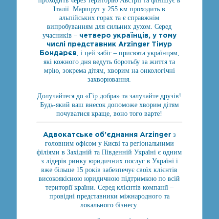
проходить через територію Австрії та фінішує в
Італії. Маршрут у 255 км проходить в
альпійських горах та є справжнім
випробуванням для сильних духом. Серед
четверо українців, у тому
учасників –
числі представник Arzinger Тімур
Бондарєв
, і цей забіг – присвята українцям,
які кожного дня ведуть боротьбу за життя та
мрію, зокрема дітям, хворим на онкологічні
захворювання.
Долучайтеся до «Гір добра» та залучайте друзів!
Будь-який ваш внесок допоможе хворим дітям
почуватися краще, воно того варте!
Адвокатське об’єднання Arzinger
з
головним офісом у Києві та регіональними
філіями в Західній та Південній Україні є одним
з лідерів ринку юридичних послуг в Україні і
вже більше 15 років забезпечує своїх клієнтів
високоякісною юридичною підтримкою по всій
території країни. Серед клієнтів компанії –
провідні представники міжнародного та
локального бізнесу.