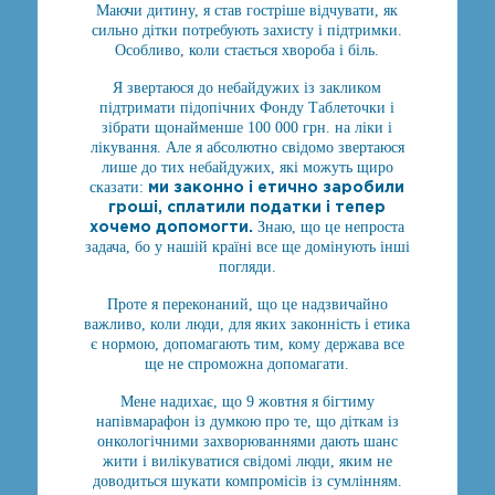
Маючи дитину, я став гостріше відчувати, як
сильно дітки потребують захисту і підтримки.
Особливо, коли стається хвороба і біль.
Я звертаюся до небайдужих із закликом
підтримати підопічних Фонду Таблеточки і
зібрати щонайменше 100 000 грн. на ліки і
лікування. Але я абсолютно свідомо звертаюся
лише до тих небайдужих, які можуть щиро
ми законно і етично заробили
сказати:
гроші, сплатили податки і тепер
хочемо допомогти.
Знаю, що це непроста
задача, бо у нашій країні все ще домінують інші
погляди.
Проте я переконаний, що це надзвичайно
важливо, коли люди, для яких законність і етика
є нормою, допомагають тим, кому держава все
ще не спроможна допомагати.
Мене надихає, що 9 жовтня я бігтиму
напівмарафон із думкою про те, що діткам із
онкологічними захворюваннями дають шанс
жити і вилікуватися свідомі люди, яким не
доводиться шукати компромісів із сумлінням.