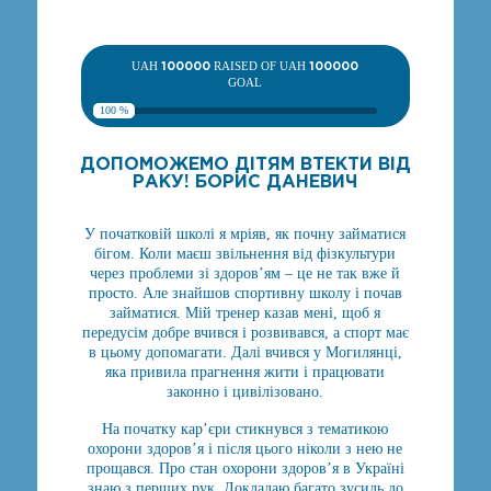
UAH
100000
RAISED OF UAH
100000
GOAL
100 %
ДОПОМОЖЕМО ДІТЯМ ВТЕКТИ ВІД
РАКУ! БОРИС ДАНЕВИЧ
У початковій школі я мріяв, як почну займатися
бігом. Коли маєш звільнення від фізкультури
через проблеми зі здоров’ям – це не так вже й
просто. Але знайшов спортивну школу і почав
займатися. Мій тренер казав мені, щоб я
передусім добре вчився і розвивався, а спорт має
в цьому допомагати. Далі вчився у Могилянці,
яка привила прагнення жити і працювати
законно і цивілізовано.
На початку кар’єри стикнувся з тематикою
охорони здоров’я і після цього ніколи з нею не
прощався. Про стан охорони здоров’я в Україні
знаю з перших рук. Докладаю багато зусиль до