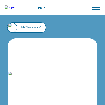
УКР
БФ "Таблеточки"