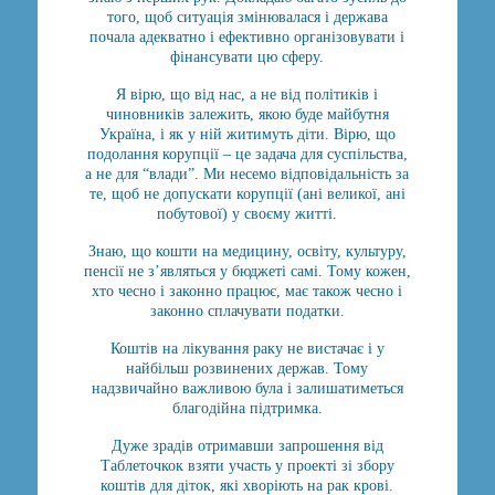
того, щоб ситуація змінювалася і держава
почала адекватно і ефективно організовувати і
фінансувати цю сферу.
Я вірю, що від нас, а не від політиків і
чиновників залежить, якою буде майбутня
Україна, і як у ній житимуть діти. Вірю, що
подолання корупції – це задача для суспільства,
а не для “влади”. Ми несемо відповідальність за
те, щоб не допускати корупції (ані великої, ані
побутової) у своєму житті.
Знаю, що кошти на медицину, освіту, культуру,
пенсії не з’являться у бюджеті самі. Тому кожен,
хто чесно і законно працює, має також чесно і
законно сплачувати податки.
Коштів на лікування раку не вистачає і у
найбільш розвинених держав. Тому
надзвичайно важливою була і залишатиметься
благодійна підтримка.
Дуже зрадів отримавши запрошення від
Таблеточкок взяти участь у проекті зі збору
коштів для діток, які хворіють на рак крові.